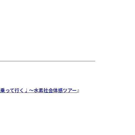
に乗って行く♩～水素社会体感ツアー
』