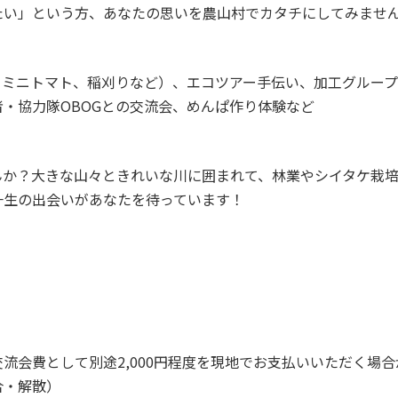
たい」という方、あなたの思いを農山村でカタチにしてみませ
、ミニトマト、稲刈りなど）、エコツアー手伝い、加工グルー
・協力隊OBOGとの交流会、めんぱ作り体験など
んか？大きな山々ときれいな川に囲まれて、林業やシイタケ栽
一生の出会いがあなたを待っています！
流会費として別途2,000円程度を現地でお支払いいただく場合
合・解散）