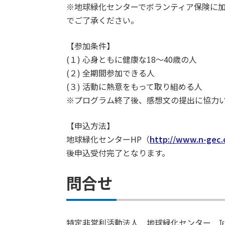
※地球緑化センターでボランティア保険に
でご了承ください。
【参加条件】
(１) 心身ともに健康な18～40歳の人
(２) 全期間参加できる人
(３) 活動に熱意をもって取り組める人
※プログラム終了後、感想文の提出に協力
【申込方法】
地球緑化センターHP（
http://www.n-gec.o
後申込受付完了となります。
問合せ
特定非営利活動法人 地球緑化センター ℡ 03