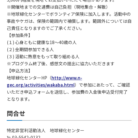
※開催地までの交通費は自己負担（現地集合・解散）
※地球緑化センターでボランティア保険に加入します。活動中の
事故やケガは、保険の範囲内で補償します。範囲外については自
己責任となりますのでご了承ください。
【参加条件】
(１) 心身ともに健康な18～40歳の人
(２) 全期間参加できる人
(３) 活動に熱意をもって取り組める人
※プログラム終了後、感想文の提出に協力いただきます
【申込方法】
地球緑化センターHP（
http://www.n-
gec.org/activities/wakaba.html
）で参加にあたって、ご確認
いただき申込フォームを送信し、参加費の入金後申込受付完了
となります。
問合せ
特定非営利活動法人 地球緑化センター
℡ 03-5542-0132