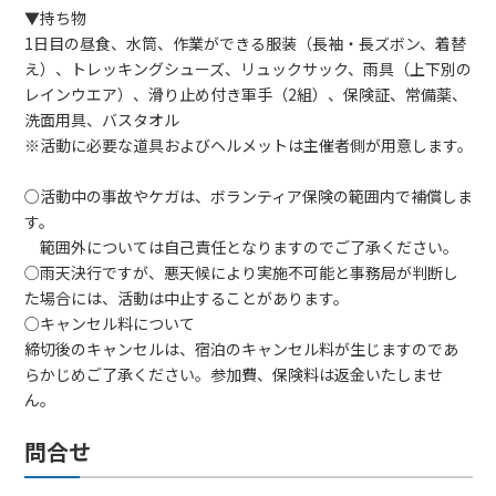
▼持ち物
1日目の昼食、水筒、作業ができる服装（長袖・長ズボン、着替
え）、トレッキングシューズ、リュックサック、雨具（上下別の
レインウエア）、滑り止め付き軍手（2組）、保険証、常備薬、
洗面用具、バスタオル
※活動に必要な道具およびヘルメットは主催者側が用意します。
○活動中の事故やケガは、ボランティア保険の範囲内で補償しま
す。
範囲外については自己責任となりますのでご了承ください。
○雨天決行ですが、悪天候により実施不可能と事務局が判断し
た場合には、活動は中止することがあります。
○キャンセル料について
締切後のキャンセルは、宿泊のキャンセル料が生じますのであ
らかじめご了承ください。参加費、保険料は返金いたしませ
ん。
問合せ