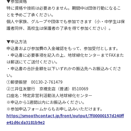
▼参加資格
特に資格や技術は必要ありません。期間中は団体行動になるこ
とを予めご了承ください。
個人や家族、グループや団体でも参加できます（小・中学生は保
護者同伴、高校生は保護者の了承を得て参加ください）。
▼申込方法
申込書および参加費の入金確認をもって、参加受付とします。
・申込書に必要事項を記入の上、地球緑化センターまでFAXまた
は郵送にてご送付ください。
・申込書の合計金額を以下いずれかの振込先へお振込みくださ
い。
①郵便振替 00130-2-761479
②三井住友銀行 京橋支店（普通）8510069
口座名：特定非営利活動法人地球緑化センター
※申込から1週間以内にお振込みください。
※参加申込フォームからもお申し込みいただけます。
https://smoothcontact.jp/front/output/7f00000157d240ff
e41d6cda3181b9e2