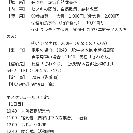
【場 所】 長野県 赤沢自然休養林
【内 容】 ヒノキの間伐、自然散策、森林教室
【費 用】 ①参加費 会員 1,000円／非会員 2,000円
②宿泊食事代（1泊3食付） 10,000円
③ボランティア保険 500円（2023年度未加入の方
のみ）
④バンダナ代 200円（初めての方のみ）
【集 合】 電車の場合：10:40 JR中央本線 木曽福島駅
自家用車の場合：11:00 民宿「さわぐち」
【宿泊先】 民宿「さわぐち」（長野県木曽郡上松町小川
5462 TEL：0264-52-3422）
【定 員】 20名（先着順）
【申込締切】9月8日（金）
▼スケジュール（予定）
【1日目】
10:40 木曽福島駅集合
11:00 宿到着（自家用車の方集合）・昼食
12:00 活動地へ出発
12:40 開会式、活動説明