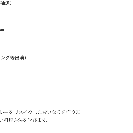
は抽選）
室
キング等出演)
レーをリメイクしたおいなりを作りま
い料理方法を学びます。