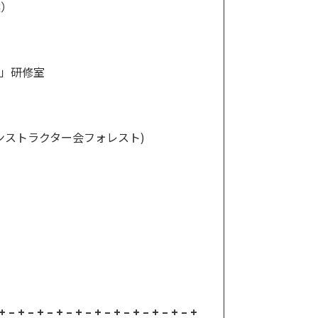
選）
」研修室
林インストラクター会フォレスト)
+ – + – + – + – + – + – + – + – + – + – +