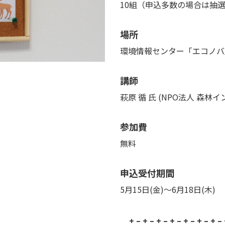
10組（申込多数の場合は抽
場所
環境情報センター「エコノバ
講師
萩原 循 氏 (NPO法人 森
参加費
無料
申込受付期間
5月15日(金)～6月18日(木)
+ – + – + – + – + – + – + – 