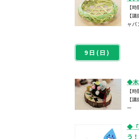
【時間
【講
ャパン
9日(日)
◆木
【時間
【講
ー
◆「
う！