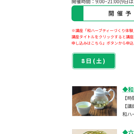
開催時間：9:00~21:00(9日は
開催
※講座「和ハーブティーづくり体験
講座タイトルをクリックすると講座
申し込みはこちら』ボタンから申込
8日(土)
◆和
【時間
【講
和ハ
◆六