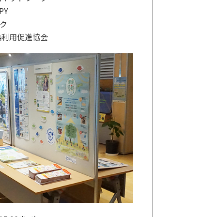
PY
ク
熱利用促進協会