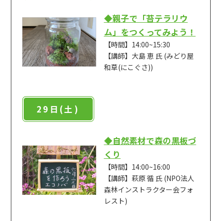
◆親子で「苔テラリウ
ム」をつくってみよう！
【時間】14:00~15:30
【講師】大島 恵 氏 (みどり屋
和草(にこぐさ))
29日(土)
◆自然素材で森の黒板づ
くり
【時間】14:00~16:00
【講師】萩原 循 氏 (NPO法人
森林インストラクター会フォ
レスト)